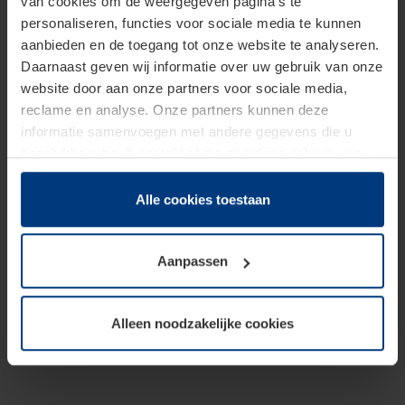
van cookies om de weergegeven pagina's te
personaliseren, functies voor sociale media te kunnen
aanbieden en de toegang tot onze website te analyseren.
Daarnaast geven wij informatie over uw gebruik van onze
website door aan onze partners voor sociale media,
reclame en analyse. Onze partners kunnen deze
informatie samenvoegen met andere gegevens die u
beschikbaar heeft gesteld of die zij tijdens gebruik van
hun diensten hebben verzameld.
Juridisch hebben wij het recht om cookies op uw
Alle cookies toestaan
computer te plaatsen wanneer dit voor de juiste werking
van deze pagina's absoluut vereist is. Voor alle andere
Aanpassen
soorten cookies is uw toestemming benodigd. Uw
toestemming kunt u op elk moment bij de uitleg van de
cookies op pagina
Privacyverklaring
op onze website
Alleen noodzakelijke cookies
wijzigen of herroepen.