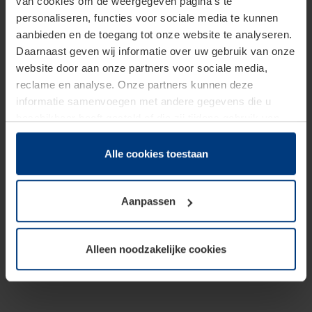
van cookies om de weergegeven pagina's te
personaliseren, functies voor sociale media te kunnen
aanbieden en de toegang tot onze website te analyseren.
Daarnaast geven wij informatie over uw gebruik van onze
website door aan onze partners voor sociale media,
reclame en analyse. Onze partners kunnen deze
informatie samenvoegen met andere gegevens die u
beschikbaar heeft gesteld of die zij tijdens gebruik van
hun diensten hebben verzameld.
Juridisch hebben wij het recht om cookies op uw
Alle cookies toestaan
computer te plaatsen wanneer dit voor de juiste werking
van deze pagina's absoluut vereist is. Voor alle andere
Aanpassen
soorten cookies is uw toestemming benodigd. Uw
toestemming kunt u op elk moment bij de uitleg van de
cookies op pagina
Privacyverklaring
op onze website
Alleen noodzakelijke cookies
wijzigen of herroepen.