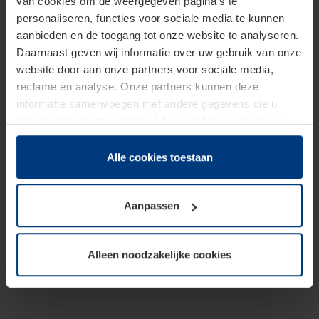
van cookies om de weergegeven pagina's te
personaliseren, functies voor sociale media te kunnen
aanbieden en de toegang tot onze website te analyseren.
Daarnaast geven wij informatie over uw gebruik van onze
website door aan onze partners voor sociale media,
reclame en analyse. Onze partners kunnen deze
informatie samenvoegen met andere gegevens die u
beschikbaar heeft gesteld of die zij tijdens gebruik van
hun diensten hebben verzameld.
Juridisch hebben wij het recht om cookies op uw
Alle cookies toestaan
computer te plaatsen wanneer dit voor de juiste werking
van deze pagina's absoluut vereist is. Voor alle andere
Aanpassen
soorten cookies is uw toestemming benodigd. Uw
toestemming kunt u op elk moment bij de uitleg van de
cookies op pagina
Privacyverklaring
op onze website
Alleen noodzakelijke cookies
wijzigen of herroepen.