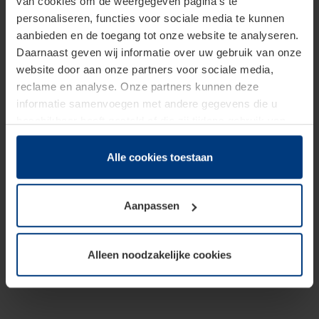
van cookies om de weergegeven pagina's te
personaliseren, functies voor sociale media te kunnen
aanbieden en de toegang tot onze website te analyseren.
Daarnaast geven wij informatie over uw gebruik van onze
website door aan onze partners voor sociale media,
reclame en analyse. Onze partners kunnen deze
informatie samenvoegen met andere gegevens die u
beschikbaar heeft gesteld of die zij tijdens gebruik van
hun diensten hebben verzameld.
Juridisch hebben wij het recht om cookies op uw
Alle cookies toestaan
computer te plaatsen wanneer dit voor de juiste werking
van deze pagina's absoluut vereist is. Voor alle andere
Aanpassen
soorten cookies is uw toestemming benodigd. Uw
toestemming kunt u op elk moment bij de uitleg van de
cookies op pagina
Privacyverklaring
op onze website
Alleen noodzakelijke cookies
wijzigen of herroepen.