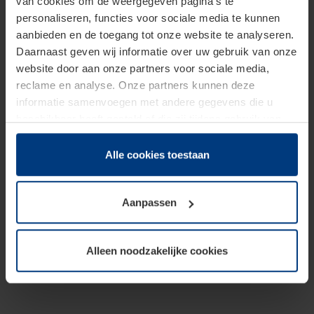
van cookies om de weergegeven pagina's te
personaliseren, functies voor sociale media te kunnen
aanbieden en de toegang tot onze website te analyseren.
Daarnaast geven wij informatie over uw gebruik van onze
website door aan onze partners voor sociale media,
reclame en analyse. Onze partners kunnen deze
informatie samenvoegen met andere gegevens die u
beschikbaar heeft gesteld of die zij tijdens gebruik van
hun diensten hebben verzameld.
Juridisch hebben wij het recht om cookies op uw
Alle cookies toestaan
computer te plaatsen wanneer dit voor de juiste werking
van deze pagina's absoluut vereist is. Voor alle andere
Aanpassen
soorten cookies is uw toestemming benodigd. Uw
toestemming kunt u op elk moment bij de uitleg van de
cookies op pagina
Privacyverklaring
op onze website
Alleen noodzakelijke cookies
wijzigen of herroepen.