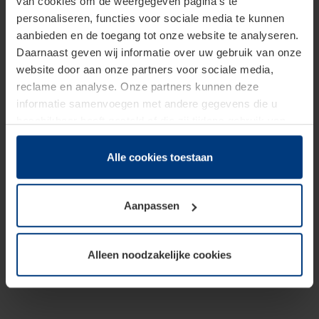
van cookies om de weergegeven pagina's te
personaliseren, functies voor sociale media te kunnen
aanbieden en de toegang tot onze website te analyseren.
Daarnaast geven wij informatie over uw gebruik van onze
website door aan onze partners voor sociale media,
reclame en analyse. Onze partners kunnen deze
informatie samenvoegen met andere gegevens die u
beschikbaar heeft gesteld of die zij tijdens gebruik van
hun diensten hebben verzameld.
Juridisch hebben wij het recht om cookies op uw
Alle cookies toestaan
computer te plaatsen wanneer dit voor de juiste werking
van deze pagina's absoluut vereist is. Voor alle andere
Aanpassen
soorten cookies is uw toestemming benodigd. Uw
toestemming kunt u op elk moment bij de uitleg van de
cookies op pagina
Privacyverklaring
op onze website
Alleen noodzakelijke cookies
wijzigen of herroepen.