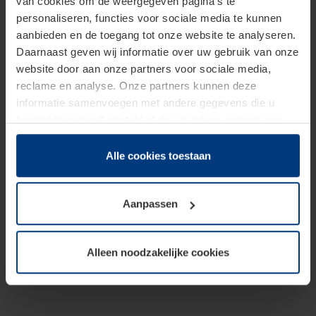
van cookies om de weergegeven pagina's te
personaliseren, functies voor sociale media te kunnen
aanbieden en de toegang tot onze website te analyseren.
Daarnaast geven wij informatie over uw gebruik van onze
website door aan onze partners voor sociale media,
reclame en analyse. Onze partners kunnen deze
informatie samenvoegen met andere gegevens die u
beschikbaar heeft gesteld of die zij tijdens gebruik van
hun diensten hebben verzameld.
Juridisch hebben wij het recht om cookies op uw
Alle cookies toestaan
computer te plaatsen wanneer dit voor de juiste werking
van deze pagina's absoluut vereist is. Voor alle andere
Aanpassen
soorten cookies is uw toestemming benodigd. Uw
toestemming kunt u op elk moment bij de uitleg van de
cookies op pagina
Privacyverklaring
op onze website
Alleen noodzakelijke cookies
wijzigen of herroepen.