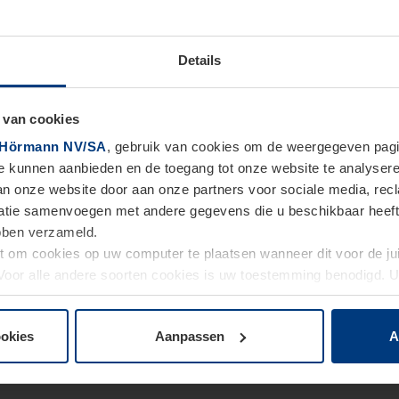
Details
 van cookies
Hörmann NV/SA
, gebruik van cookies om de weergegeven pagin
te kunnen aanbieden en de toegang tot onze website te analyser
van onze website door aan onze partners voor sociale media, re
tie samenvoegen met andere gegevens die u beschikbaar heeft ge
ebben verzameld.
ht om cookies op uw computer te plaatsen wanneer dit voor de j
. Voor alle andere soorten cookies is uw toestemming benodigd.
cookies op pagina
Privacyverklaring
op onze website wijzigen o
ookies
Aanpassen
A