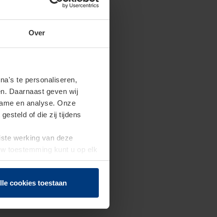
Over
a's te personaliseren,
en. Daarnaast geven wij
clame en analyse. Onze
steld of die zij tijdens
uiste werking van deze
 Uw toestemming kunt u op elk
f herroepen.
lle cookies toestaan