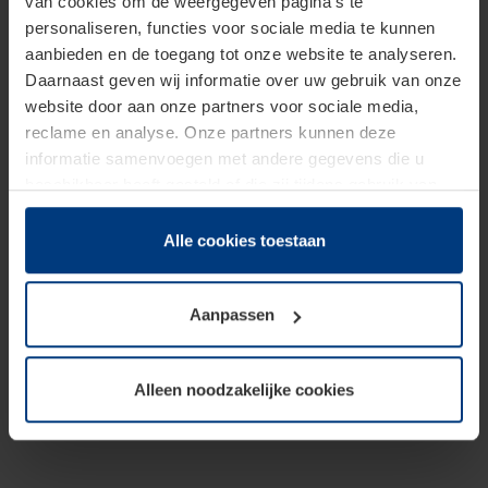
van cookies om de weergegeven pagina's te
personaliseren, functies voor sociale media te kunnen
aanbieden en de toegang tot onze website te analyseren.
Daarnaast geven wij informatie over uw gebruik van onze
website door aan onze partners voor sociale media,
reclame en analyse. Onze partners kunnen deze
informatie samenvoegen met andere gegevens die u
beschikbaar heeft gesteld of die zij tijdens gebruik van
hun diensten hebben verzameld.
Juridisch hebben wij het recht om cookies op uw
Alle cookies toestaan
computer te plaatsen wanneer dit voor de juiste werking
van deze pagina's absoluut vereist is. Voor alle andere
Aanpassen
soorten cookies is uw toestemming benodigd. Uw
toestemming kunt u op elk moment bij de uitleg van de
cookies op pagina
Privacyverklaring
op onze website
Alleen noodzakelijke cookies
wijzigen of herroepen.