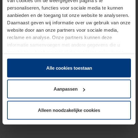
van cookies om de weergegeven pagina's te
personaliseren, functies voor sociale media te kunnen
aanbieden en de toegang tot onze website te analyseren.
Daarnaast geven wij informatie over uw gebruik van onze
website door aan onze partners voor sociale media,
reclame en analyse. Onze partners kunnen deze
informatie samenvoegen met andere gegevens die u
beschikbaar heeft gesteld of die zij tijdens gebruik van
hun diensten hebben verzameld.
Juridisch hebben wij het recht om cookies op uw
Alle cookies toestaan
computer te plaatsen wanneer dit voor de juiste werking
van deze pagina's absoluut vereist is. Voor alle andere
Aanpassen
soorten cookies is uw toestemming benodigd. Uw
toestemming kunt u op elk moment bij de uitleg van de
cookies op pagina
Privacyverklaring
op onze website
Alleen noodzakelijke cookies
wijzigen of herroepen.