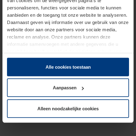
van cookies om de weergegeven pagina's te
personaliseren, functies voor sociale media te kunnen
aanbieden en de toegang tot onze website te analyseren.
Daarnaast geven wij informatie over uw gebruik van onze
website door aan onze partners voor sociale media,
reclame en analyse. Onze partners kunnen deze
informatie samenvoegen met andere gegevens die u
beschikbaar heeft gesteld of die zij tijdens gebruik van
hun diensten hebben verzameld.
Juridisch hebben wij het recht om cookies op uw
Alle cookies toestaan
computer te plaatsen wanneer dit voor de juiste werking
van deze pagina's absoluut vereist is. Voor alle andere
Aanpassen
soorten cookies is uw toestemming benodigd. Uw
toestemming kunt u op elk moment bij de uitleg van de
cookies op pagina
Privacyverklaring
op onze website
Alleen noodzakelijke cookies
wijzigen of herroepen.