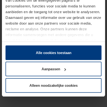
van cookies om de weergegeven pagina's te
personaliseren, functies voor sociale media te kunnen
aanbieden en de toegang tot onze website te analyseren.
Daarnaast geven wij informatie over uw gebruik van onze
website door aan onze partners voor sociale media,
reclame en analyse. Onze partners kunnen deze
informatie samenvoegen met andere gegevens die u
beschikbaar heeft gesteld of die zij tijdens gebruik van
hun diensten hebben verzameld.
Juridisch hebben wij het recht om cookies op uw
Alle cookies toestaan
computer te plaatsen wanneer dit voor de juiste werking
van deze pagina's absoluut vereist is. Voor alle andere
Aanpassen
soorten cookies is uw toestemming benodigd. Uw
toestemming kunt u op elk moment bij de uitleg van de
cookies op pagina
Privacyverklaring
op onze website
Alleen noodzakelijke cookies
wijzigen of herroepen.