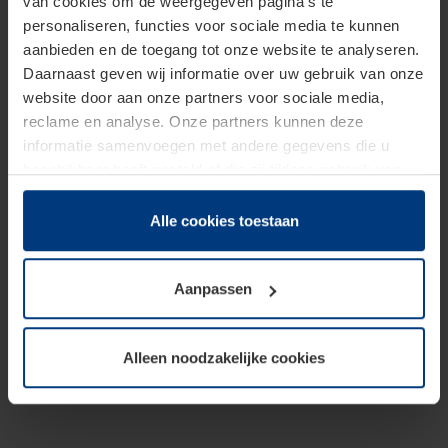
van cookies om de weergegeven pagina's te
personaliseren, functies voor sociale media te kunnen
aanbieden en de toegang tot onze website te analyseren.
Daarnaast geven wij informatie over uw gebruik van onze
website door aan onze partners voor sociale media,
reclame en analyse. Onze partners kunnen deze
informatie samenvoegen met andere gegevens die u
beschikbaar heeft gesteld of die zij tijdens gebruik van
hun diensten hebben verzameld.
Juridisch hebben wij het recht om cookies op uw
Alle cookies toestaan
computer te plaatsen wanneer dit voor de juiste werking
van deze pagina's absoluut vereist is. Voor alle andere
Aanpassen
soorten cookies is uw toestemming benodigd. Uw
toestemming kunt u op elk moment bij de uitleg van de
cookies op pagina
Privacyverklaring
op onze website
Alleen noodzakelijke cookies
wijzigen of herroepen.