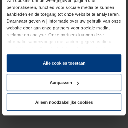
van cookies om de weergegeven pagina's te
personaliseren, functies voor sociale media te kunnen
aanbieden en de toegang tot onze website te analyseren.
Daarnaast geven wij informatie over uw gebruik van onze
website door aan onze partners voor sociale media,
reclame en analyse. Onze partners kunnen deze
informatie samenvoegen met andere gegevens die u
beschikbaar heeft gesteld of die zij tijdens gebruik van
hun diensten hebben verzameld.
Juridisch hebben wij het recht om cookies op uw
Alle cookies toestaan
computer te plaatsen wanneer dit voor de juiste werking
van deze pagina's absoluut vereist is. Voor alle andere
Aanpassen
soorten cookies is uw toestemming benodigd. Uw
toestemming kunt u op elk moment bij de uitleg van de
cookies op pagina
Privacyverklaring
op onze website
Alleen noodzakelijke cookies
wijzigen of herroepen.