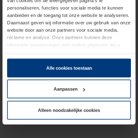
van cookies om de weergegeven pagina's te
personaliseren, functies voor sociale media te kunnen
aanbieden en de toegang tot onze website te analyseren.
Daarnaast geven wij informatie over uw gebruik van onze
website door aan onze partners voor sociale media,
reclame en analyse. Onze partners kunnen deze
informatie samenvoegen met andere gegevens die u
beschikbaar heeft gesteld of die zij tijdens gebruik van
hun diensten hebben verzameld.
Juridisch hebben wij het recht om cookies op uw
Alle cookies toestaan
computer te plaatsen wanneer dit voor de juiste werking
van deze pagina's absoluut vereist is. Voor alle andere
Aanpassen
soorten cookies is uw toestemming benodigd. Uw
toestemming kunt u op elk moment bij de uitleg van de
cookies op pagina
Privacyverklaring
op onze website
Alleen noodzakelijke cookies
wijzigen of herroepen.