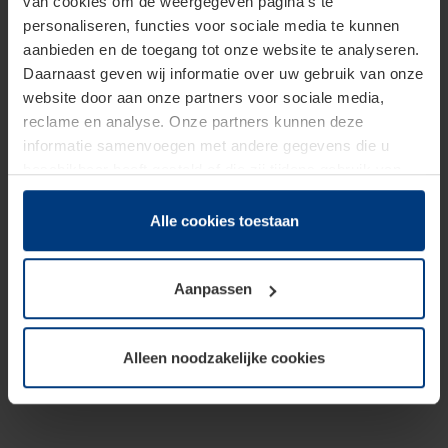
van cookies om de weergegeven pagina's te
personaliseren, functies voor sociale media te kunnen
aanbieden en de toegang tot onze website te analyseren.
Daarnaast geven wij informatie over uw gebruik van onze
website door aan onze partners voor sociale media,
reclame en analyse. Onze partners kunnen deze
informatie samenvoegen met andere gegevens die u
beschikbaar heeft gesteld of die zij tijdens gebruik van
hun diensten hebben verzameld.
Juridisch hebben wij het recht om cookies op uw
Alle cookies toestaan
computer te plaatsen wanneer dit voor de juiste werking
van deze pagina's absoluut vereist is. Voor alle andere
Aanpassen
soorten cookies is uw toestemming benodigd. Uw
toestemming kunt u op elk moment bij de uitleg van de
cookies op pagina
Privacyverklaring
op onze website
Alleen noodzakelijke cookies
wijzigen of herroepen.