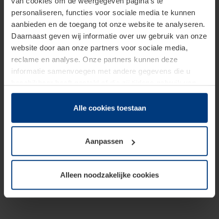
van cookies om de weergegeven pagina's te
personaliseren, functies voor sociale media te kunnen
aanbieden en de toegang tot onze website te analyseren.
Daarnaast geven wij informatie over uw gebruik van onze
website door aan onze partners voor sociale media,
reclame en analyse. Onze partners kunnen deze
informatie samenvoegen met andere gegevens die u
beschikbaar heeft gesteld of die zij tijdens gebruik van
hun diensten hebben verzameld.
Juridisch hebben wij het recht om cookies op uw
Alle cookies toestaan
computer te plaatsen wanneer dit voor de juiste werking
van deze pagina's absoluut vereist is. Voor alle andere
Aanpassen
soorten cookies is uw toestemming benodigd. Uw
toestemming kunt u op elk moment bij de uitleg van de
cookies op pagina
Privacyverklaring
op onze website
Alleen noodzakelijke cookies
wijzigen of herroepen.