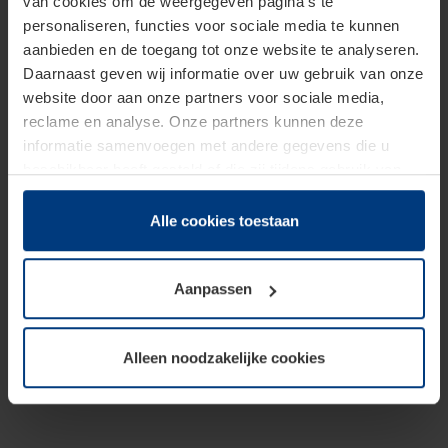
van cookies om de weergegeven pagina's te
personaliseren, functies voor sociale media te kunnen
aanbieden en de toegang tot onze website te analyseren.
Daarnaast geven wij informatie over uw gebruik van onze
website door aan onze partners voor sociale media,
reclame en analyse. Onze partners kunnen deze
informatie samenvoegen met andere gegevens die u
beschikbaar heeft gesteld of die zij tijdens gebruik van
hun diensten hebben verzameld.
Juridisch hebben wij het recht om cookies op uw
Alle cookies toestaan
computer te plaatsen wanneer dit voor de juiste werking
van deze pagina's absoluut vereist is. Voor alle andere
Aanpassen
soorten cookies is uw toestemming benodigd. Uw
toestemming kunt u op elk moment bij de uitleg van de
cookies op pagina
Privacyverklaring
op onze website
Alleen noodzakelijke cookies
wijzigen of herroepen.