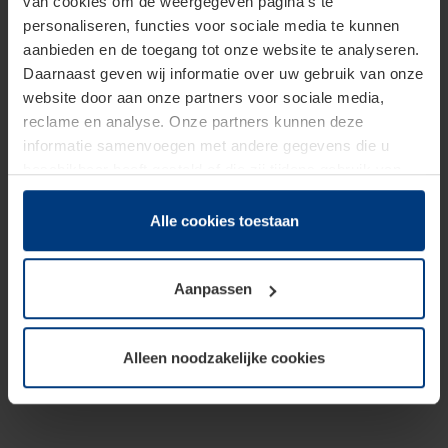
van cookies om de weergegeven pagina's te
personaliseren, functies voor sociale media te kunnen
aanbieden en de toegang tot onze website te analyseren.
Daarnaast geven wij informatie over uw gebruik van onze
website door aan onze partners voor sociale media,
reclame en analyse. Onze partners kunnen deze
informatie samenvoegen met andere gegevens die u
beschikbaar heeft gesteld of die zij tijdens gebruik van
hun diensten hebben verzameld.
Juridisch hebben wij het recht om cookies op uw
Alle cookies toestaan
computer te plaatsen wanneer dit voor de juiste werking
van deze pagina's absoluut vereist is. Voor alle andere
Aanpassen
soorten cookies is uw toestemming benodigd. Uw
toestemming kunt u op elk moment bij de uitleg van de
cookies op pagina
Privacyverklaring
op onze website
Alleen noodzakelijke cookies
wijzigen of herroepen.