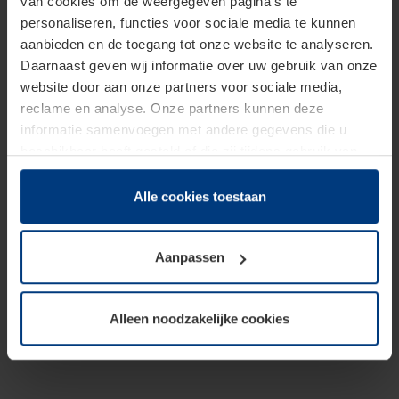
van cookies om de weergegeven pagina's te
personaliseren, functies voor sociale media te kunnen
aanbieden en de toegang tot onze website te analyseren.
Daarnaast geven wij informatie over uw gebruik van onze
website door aan onze partners voor sociale media,
reclame en analyse. Onze partners kunnen deze
informatie samenvoegen met andere gegevens die u
beschikbaar heeft gesteld of die zij tijdens gebruik van
hun diensten hebben verzameld.
Juridisch hebben wij het recht om cookies op uw
Alle cookies toestaan
computer te plaatsen wanneer dit voor de juiste werking
van deze pagina's absoluut vereist is. Voor alle andere
Aanpassen
soorten cookies is uw toestemming benodigd. Uw
toestemming kunt u op elk moment bij de uitleg van de
cookies op pagina
Privacyverklaring
op onze website
Alleen noodzakelijke cookies
wijzigen of herroepen.