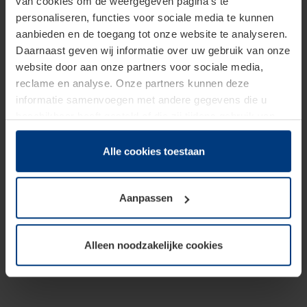
van cookies om de weergegeven pagina's te
personaliseren, functies voor sociale media te kunnen
aanbieden en de toegang tot onze website te analyseren.
Daarnaast geven wij informatie over uw gebruik van onze
website door aan onze partners voor sociale media,
reclame en analyse. Onze partners kunnen deze
informatie samenvoegen met andere gegevens die u
beschikbaar heeft gesteld of die zij tijdens gebruik van
hun diensten hebben verzameld.
Juridisch hebben wij het recht om cookies op uw
Alle cookies toestaan
computer te plaatsen wanneer dit voor de juiste werking
van deze pagina's absoluut vereist is. Voor alle andere
Aanpassen
soorten cookies is uw toestemming benodigd. Uw
toestemming kunt u op elk moment bij de uitleg van de
cookies op pagina
Privacyverklaring
op onze website
Alleen noodzakelijke cookies
wijzigen of herroepen.