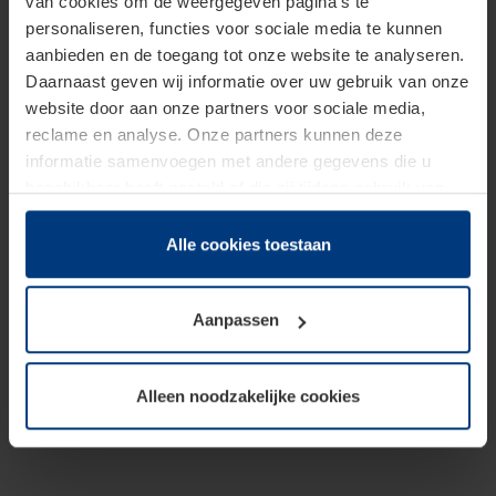
van cookies om de weergegeven pagina's te
personaliseren, functies voor sociale media te kunnen
aanbieden en de toegang tot onze website te analyseren.
Daarnaast geven wij informatie over uw gebruik van onze
website door aan onze partners voor sociale media,
reclame en analyse. Onze partners kunnen deze
informatie samenvoegen met andere gegevens die u
beschikbaar heeft gesteld of die zij tijdens gebruik van
hun diensten hebben verzameld.
Juridisch hebben wij het recht om cookies op uw
Alle cookies toestaan
computer te plaatsen wanneer dit voor de juiste werking
van deze pagina's absoluut vereist is. Voor alle andere
Aanpassen
soorten cookies is uw toestemming benodigd. Uw
toestemming kunt u op elk moment bij de uitleg van de
cookies op pagina
Privacyverklaring
op onze website
Alleen noodzakelijke cookies
wijzigen of herroepen.