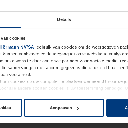
Details
 van cookies
Hörmann NV/SA
, gebruik van cookies om de weergegeven pagin
te kunnen aanbieden en de toegang tot onze website te analyser
van onze website door aan onze partners voor sociale media, re
tie samenvoegen met andere gegevens die u beschikbaar heeft ge
ebben verzameld.
ht om cookies op uw computer te plaatsen wanneer dit voor de j
. Voor alle andere soorten cookies is uw toestemming benodigd.
cookies op pagina
Privacyverklaring
op onze website wijzigen o
ookies
Aanpassen
A