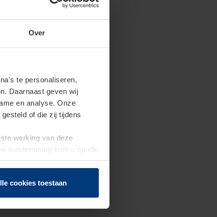
Over
a's te personaliseren,
en. Daarnaast geven wij
clame en analyse. Onze
steld of die zij tijdens
uiste werking van deze
 Uw toestemming kunt u op elk
f herroepen.
lle cookies toestaan