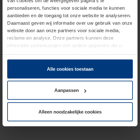
van cookies om de weergegeven pagina's te
personaliseren, functies voor sociale media te kunnen
aanbieden en de toegang tot onze website te analyseren.
Daarnaast geven wij informatie over uw gebruik van onze
website door aan onze partners voor sociale media,
reclame en analyse. Onze partners kunnen deze
informatie samenvoegen met andere gegevens die u
beschikbaar heeft gesteld of die zij tijdens gebruik van
hun diensten hebben verzameld.
Juridisch hebben wij het recht om cookies op uw
Alle cookies toestaan
computer te plaatsen wanneer dit voor de juiste werking
van deze pagina's absoluut vereist is. Voor alle andere
Aanpassen
soorten cookies is uw toestemming benodigd. Uw
toestemming kunt u op elk moment bij de uitleg van de
cookies op pagina
Privacyverklaring
op onze website
Alleen noodzakelijke cookies
wijzigen of herroepen.