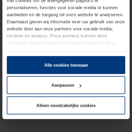
van cookies om de weergegeven pagina's te
personaliseren, functies voor sociale media te kunnen
aanbieden en de toegang tot onze website te analyseren.
Daarnaast geven wij informatie over uw gebruik van onze
website door aan onze partners voor sociale media,
reclame en analyse. Onze partners kunnen deze
informatie samenvoegen met andere gegevens die u
beschikbaar heeft gesteld of die zij tijdens gebruik van
hun diensten hebben verzameld.
Juridisch hebben wij het recht om cookies op uw
Alle cookies toestaan
computer te plaatsen wanneer dit voor de juiste werking
van deze pagina's absoluut vereist is. Voor alle andere
Aanpassen
soorten cookies is uw toestemming benodigd. Uw
toestemming kunt u op elk moment bij de uitleg van de
cookies op pagina
Privacyverklaring
op onze website
Alleen noodzakelijke cookies
wijzigen of herroepen.