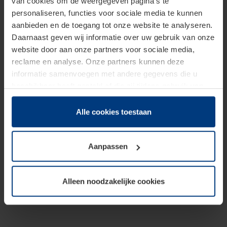
van cookies om de weergegeven pagina's te
personaliseren, functies voor sociale media te kunnen
aanbieden en de toegang tot onze website te analyseren.
Daarnaast geven wij informatie over uw gebruik van onze
website door aan onze partners voor sociale media,
reclame en analyse. Onze partners kunnen deze
informatie samenvoegen met andere gegevens die u
beschikbaar heeft gesteld of die zij tijdens gebruik van
hun diensten hebben verzameld.
Juridisch hebben wij het recht om cookies op uw
Alle cookies toestaan
computer te plaatsen wanneer dit voor de juiste werking
van deze pagina's absoluut vereist is. Voor alle andere
Aanpassen
soorten cookies is uw toestemming benodigd. Uw
toestemming kunt u op elk moment bij de uitleg van de
cookies op pagina
Privacyverklaring
op onze website
Alleen noodzakelijke cookies
wijzigen of herroepen.