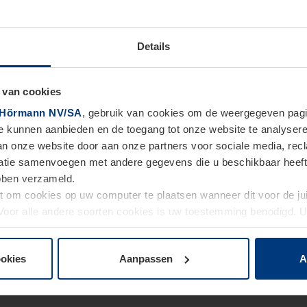
Details
 van cookies
Hörmann NV/SA
, gebruik van cookies om de weergegeven pagin
te kunnen aanbieden en de toegang tot onze website te analyser
van onze website door aan onze partners voor sociale media, re
tie samenvoegen met andere gegevens die u beschikbaar heeft ge
ebben verzameld.
ht om cookies op uw computer te plaatsen wanneer dit voor de j
. Voor alle andere soorten cookies is uw toestemming benodigd.
cookies op pagina
Privacyverklaring
op onze website wijzigen o
ookies
Aanpassen
A