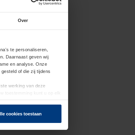
Over
a's te personaliseren,
en. Daarnaast geven wij
clame en analyse. Onze
steld of die zij tijdens
uiste werking van deze
 Uw toestemming kunt u op elk
f herroepen.
lle cookies toestaan