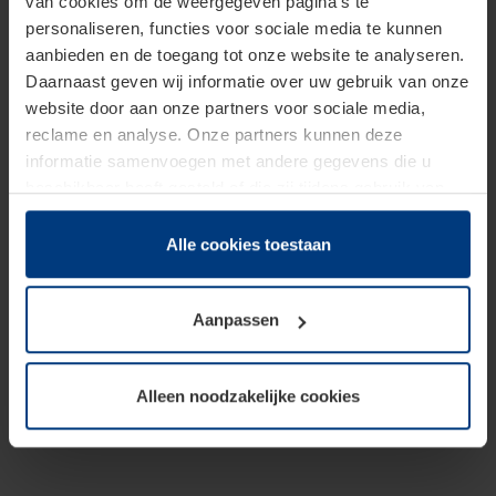
van cookies om de weergegeven pagina's te
personaliseren, functies voor sociale media te kunnen
aanbieden en de toegang tot onze website te analyseren.
Daarnaast geven wij informatie over uw gebruik van onze
website door aan onze partners voor sociale media,
reclame en analyse. Onze partners kunnen deze
informatie samenvoegen met andere gegevens die u
beschikbaar heeft gesteld of die zij tijdens gebruik van
hun diensten hebben verzameld.
Juridisch hebben wij het recht om cookies op uw
Alle cookies toestaan
computer te plaatsen wanneer dit voor de juiste werking
van deze pagina's absoluut vereist is. Voor alle andere
Aanpassen
soorten cookies is uw toestemming benodigd. Uw
toestemming kunt u op elk moment bij de uitleg van de
cookies op pagina
Privacyverklaring
op onze website
Alleen noodzakelijke cookies
wijzigen of herroepen.