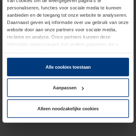
van cookies om de weergegeven pagina's te
personaliseren, functies voor sociale media te kunnen
aanbieden en de toegang tot onze website te analyseren.
Daarnaast geven wij informatie over uw gebruik van onze
website door aan onze partners voor sociale media,
reclame en analyse. Onze partners kunnen deze
informatie samenvoegen met andere gegevens die u
beschikbaar heeft gesteld of die zij tijdens gebruik van
hun diensten hebben verzameld.
Juridisch hebben wij het recht om cookies op uw
Alle cookies toestaan
computer te plaatsen wanneer dit voor de juiste werking
van deze pagina's absoluut vereist is. Voor alle andere
Aanpassen
soorten cookies is uw toestemming benodigd. Uw
toestemming kunt u op elk moment bij de uitleg van de
cookies op pagina
Privacyverklaring
op onze website
Alleen noodzakelijke cookies
wijzigen of herroepen.