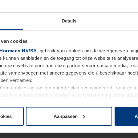
Details
 van cookies
Hörmann NV/SA
, gebruik van cookies om de weergegeven pagin
te kunnen aanbieden en de toegang tot onze website te analyser
van onze website door aan onze partners voor sociale media, re
tie samenvoegen met andere gegevens die u beschikbaar heeft ge
ebben verzameld.
ht om cookies op uw computer te plaatsen wanneer dit voor de j
. Voor alle andere soorten cookies is uw toestemming benodigd.
cookies op pagina
Privacyverklaring
op onze website wijzigen o
ookies
Aanpassen
A