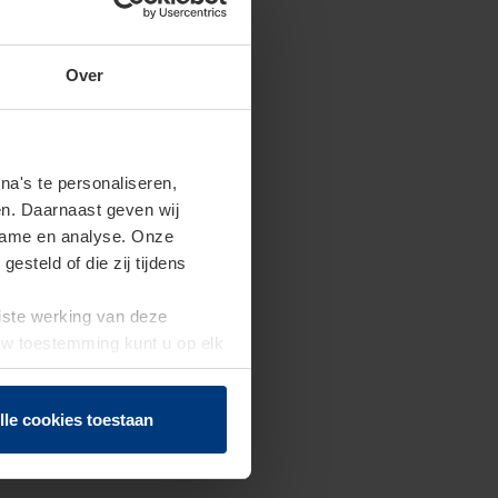
Over
a's te personaliseren,
en. Daarnaast geven wij
clame en analyse. Onze
steld of die zij tijdens
uiste werking van deze
 Uw toestemming kunt u op elk
f herroepen.
lle cookies toestaan