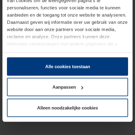
van cookies om de weergegeven pagina's te
personaliseren, functies voor sociale media te kunnen
aanbieden en de toegang tot onze website te analyseren.
Daarnaast geven wij informatie over uw gebruik van onze
website door aan onze partners voor sociale media,
reclame en analyse. Onze partners kunnen deze
informatie samenvoegen met andere gegevens die u
beschikbaar heeft gesteld of die zij tijdens gebruik van
hun diensten hebben verzameld.
Juridisch hebben wij het recht om cookies op uw
Alle cookies toestaan
computer te plaatsen wanneer dit voor de juiste werking
van deze pagina's absoluut vereist is. Voor alle andere
Aanpassen
soorten cookies is uw toestemming benodigd. Uw
toestemming kunt u op elk moment bij de uitleg van de
cookies op pagina
Privacyverklaring
op onze website
Alleen noodzakelijke cookies
wijzigen of herroepen.