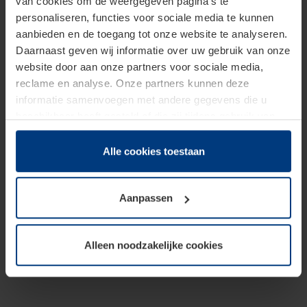
van cookies om de weergegeven pagina's te
personaliseren, functies voor sociale media te kunnen
aanbieden en de toegang tot onze website te analyseren.
Daarnaast geven wij informatie over uw gebruik van onze
website door aan onze partners voor sociale media,
reclame en analyse. Onze partners kunnen deze
informatie samenvoegen met andere gegevens die u
beschikbaar heeft gesteld of die zij tijdens gebruik van
hun diensten hebben verzameld.
Juridisch hebben wij het recht om cookies op uw
Alle cookies toestaan
computer te plaatsen wanneer dit voor de juiste werking
van deze pagina's absoluut vereist is. Voor alle andere
Aanpassen
soorten cookies is uw toestemming benodigd. Uw
toestemming kunt u op elk moment bij de uitleg van de
cookies op pagina
Privacyverklaring
op onze website
Alleen noodzakelijke cookies
wijzigen of herroepen.