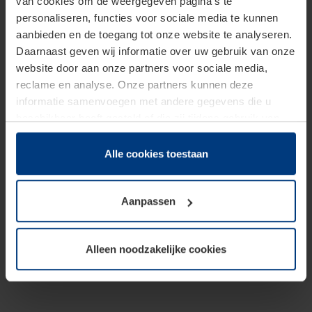
van cookies om de weergegeven pagina's te
personaliseren, functies voor sociale media te kunnen
aanbieden en de toegang tot onze website te analyseren.
Daarnaast geven wij informatie over uw gebruik van onze
website door aan onze partners voor sociale media,
reclame en analyse. Onze partners kunnen deze
informatie samenvoegen met andere gegevens die u
beschikbaar heeft gesteld of die zij tijdens gebruik van
hun diensten hebben verzameld.
Juridisch hebben wij het recht om cookies op uw
Alle cookies toestaan
computer te plaatsen wanneer dit voor de juiste werking
van deze pagina's absoluut vereist is. Voor alle andere
Aanpassen
soorten cookies is uw toestemming benodigd. Uw
toestemming kunt u op elk moment bij de uitleg van de
cookies op pagina
Privacyverklaring
op onze website
Alleen noodzakelijke cookies
wijzigen of herroepen.