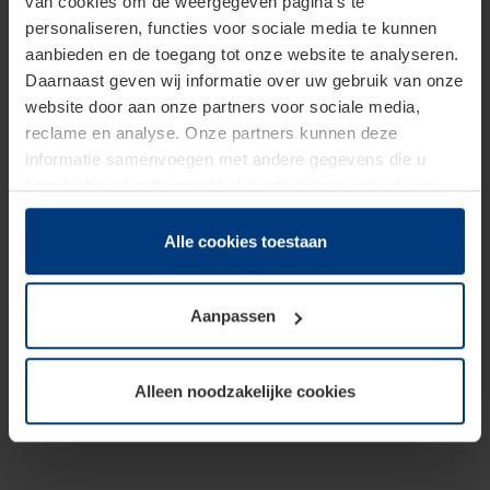
van cookies om de weergegeven pagina's te
personaliseren, functies voor sociale media te kunnen
aanbieden en de toegang tot onze website te analyseren.
Daarnaast geven wij informatie over uw gebruik van onze
website door aan onze partners voor sociale media,
reclame en analyse. Onze partners kunnen deze
informatie samenvoegen met andere gegevens die u
beschikbaar heeft gesteld of die zij tijdens gebruik van
hun diensten hebben verzameld.
Juridisch hebben wij het recht om cookies op uw
Alle cookies toestaan
computer te plaatsen wanneer dit voor de juiste werking
van deze pagina's absoluut vereist is. Voor alle andere
Aanpassen
soorten cookies is uw toestemming benodigd. Uw
toestemming kunt u op elk moment bij de uitleg van de
cookies op pagina
Privacyverklaring
op onze website
Alleen noodzakelijke cookies
wijzigen of herroepen.