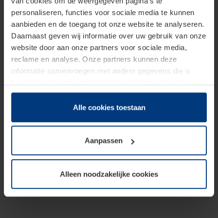
van cookies om de weergegeven pagina's te
personaliseren, functies voor sociale media te kunnen
aanbieden en de toegang tot onze website te analyseren.
Daarnaast geven wij informatie over uw gebruik van onze
website door aan onze partners voor sociale media,
reclame en analyse. Onze partners kunnen deze
informatie samenvoegen met andere gegevens die u
beschikbaar heeft gesteld of die zij tijdens gebruik van
hun diensten hebben verzameld.
Juridisch hebben wij het recht om cookies op uw
Alle cookies toestaan
computer te plaatsen wanneer dit voor de juiste werking
van deze pagina's absoluut vereist is. Voor alle andere
Aanpassen
soorten cookies is uw toestemming benodigd. Uw
toestemming kunt u op elk moment bij de uitleg van de
cookies op pagina
Privacyverklaring
op onze website
Alleen noodzakelijke cookies
wijzigen of herroepen.