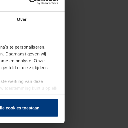
Over
a's te personaliseren,
en. Daarnaast geven wij
clame en analyse. Onze
steld of die zij tijdens
uiste werking van deze
 Uw toestemming kunt u op elk
f herroepen.
lle cookies toestaan