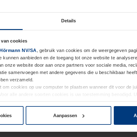
Details
 van cookies
Hörmann NV/SA
, gebruik van cookies om de weergegeven pagin
te kunnen aanbieden en de toegang tot onze website te analyser
van onze website door aan onze partners voor sociale media, re
tie samenvoegen met andere gegevens die u beschikbaar heeft ge
ebben verzameld.
ht om cookies op uw computer te plaatsen wanneer dit voor de j
. Voor alle andere soorten cookies is uw toestemming benodigd.
cookies op pagina
Privacyverklaring
op onze website wijzigen o
ookies
Aanpassen
A