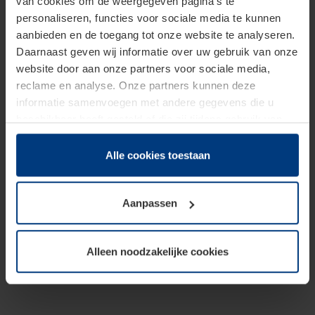
van cookies om de weergegeven pagina's te
personaliseren, functies voor sociale media te kunnen
aanbieden en de toegang tot onze website te analyseren.
Daarnaast geven wij informatie over uw gebruik van onze
website door aan onze partners voor sociale media,
reclame en analyse. Onze partners kunnen deze
informatie samenvoegen met andere gegevens die u
beschikbaar heeft gesteld of die zij tijdens gebruik van
hun diensten hebben verzameld.
Juridisch hebben wij het recht om cookies op uw
Alle cookies toestaan
computer te plaatsen wanneer dit voor de juiste werking
van deze pagina's absoluut vereist is. Voor alle andere
Aanpassen
soorten cookies is uw toestemming benodigd. Uw
toestemming kunt u op elk moment bij de uitleg van de
cookies op pagina
Privacyverklaring
op onze website
Alleen noodzakelijke cookies
wijzigen of herroepen.