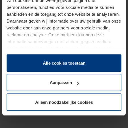
van cookies om de weergegeven pagina's te
personaliseren, functies voor sociale media te kunnen
aanbieden en de toegang tot onze website te analyseren.
Daarnaast geven wij informatie over uw gebruik van onze
website door aan onze partners voor sociale media,
reclame en analyse. Onze partners kunnen deze
informatie samenvoegen met andere gegevens die u
beschikbaar heeft gesteld of die zij tijdens gebruik van
hun diensten hebben verzameld.
Juridisch hebben wij het recht om cookies op uw
Alle cookies toestaan
computer te plaatsen wanneer dit voor de juiste werking
van deze pagina's absoluut vereist is. Voor alle andere
Aanpassen
soorten cookies is uw toestemming benodigd. Uw
toestemming kunt u op elk moment bij de uitleg van de
cookies op pagina
Privacyverklaring
op onze website
Alleen noodzakelijke cookies
wijzigen of herroepen.