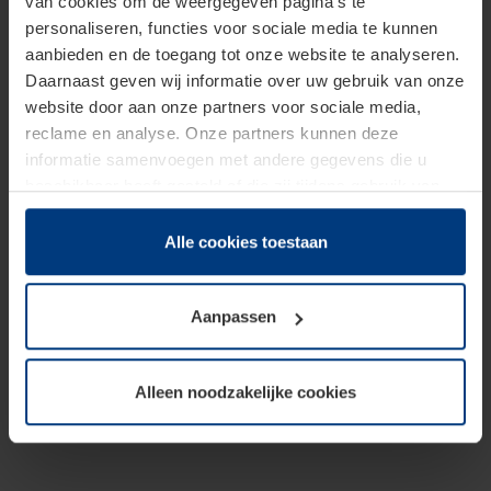
van cookies om de weergegeven pagina's te
personaliseren, functies voor sociale media te kunnen
aanbieden en de toegang tot onze website te analyseren.
Daarnaast geven wij informatie over uw gebruik van onze
website door aan onze partners voor sociale media,
reclame en analyse. Onze partners kunnen deze
informatie samenvoegen met andere gegevens die u
beschikbaar heeft gesteld of die zij tijdens gebruik van
hun diensten hebben verzameld.
Juridisch hebben wij het recht om cookies op uw
Alle cookies toestaan
computer te plaatsen wanneer dit voor de juiste werking
van deze pagina's absoluut vereist is. Voor alle andere
Aanpassen
soorten cookies is uw toestemming benodigd. Uw
toestemming kunt u op elk moment bij de uitleg van de
cookies op pagina
Privacyverklaring
op onze website
Alleen noodzakelijke cookies
wijzigen of herroepen.