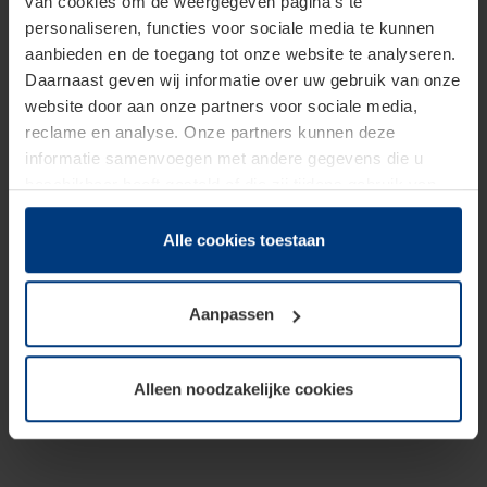
van cookies om de weergegeven pagina's te
personaliseren, functies voor sociale media te kunnen
aanbieden en de toegang tot onze website te analyseren.
Daarnaast geven wij informatie over uw gebruik van onze
website door aan onze partners voor sociale media,
reclame en analyse. Onze partners kunnen deze
informatie samenvoegen met andere gegevens die u
beschikbaar heeft gesteld of die zij tijdens gebruik van
hun diensten hebben verzameld.
Juridisch hebben wij het recht om cookies op uw
Alle cookies toestaan
computer te plaatsen wanneer dit voor de juiste werking
van deze pagina's absoluut vereist is. Voor alle andere
Aanpassen
soorten cookies is uw toestemming benodigd. Uw
toestemming kunt u op elk moment bij de uitleg van de
cookies op pagina
Privacyverklaring
op onze website
Alleen noodzakelijke cookies
wijzigen of herroepen.