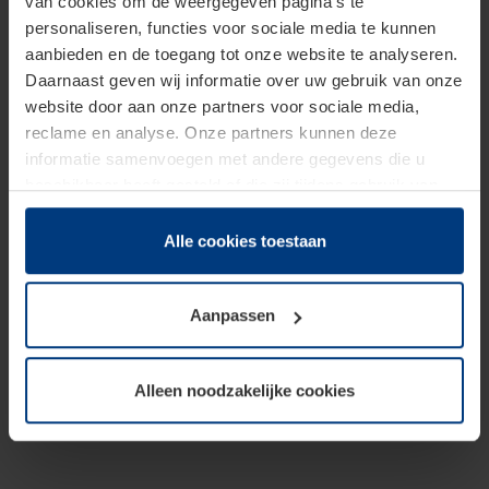
van cookies om de weergegeven pagina's te
personaliseren, functies voor sociale media te kunnen
aanbieden en de toegang tot onze website te analyseren.
Daarnaast geven wij informatie over uw gebruik van onze
website door aan onze partners voor sociale media,
reclame en analyse. Onze partners kunnen deze
informatie samenvoegen met andere gegevens die u
beschikbaar heeft gesteld of die zij tijdens gebruik van
hun diensten hebben verzameld.
Juridisch hebben wij het recht om cookies op uw
Alle cookies toestaan
computer te plaatsen wanneer dit voor de juiste werking
van deze pagina's absoluut vereist is. Voor alle andere
Aanpassen
soorten cookies is uw toestemming benodigd. Uw
toestemming kunt u op elk moment bij de uitleg van de
cookies op pagina
Privacyverklaring
op onze website
Alleen noodzakelijke cookies
wijzigen of herroepen.