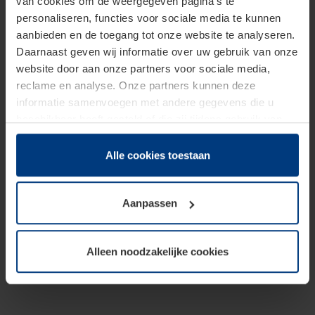
van cookies om de weergegeven pagina's te
personaliseren, functies voor sociale media te kunnen
aanbieden en de toegang tot onze website te analyseren.
Daarnaast geven wij informatie over uw gebruik van onze
website door aan onze partners voor sociale media,
reclame en analyse. Onze partners kunnen deze
informatie samenvoegen met andere gegevens die u
beschikbaar heeft gesteld of die zij tijdens gebruik van
hun diensten hebben verzameld.
Juridisch hebben wij het recht om cookies op uw
Alle cookies toestaan
computer te plaatsen wanneer dit voor de juiste werking
van deze pagina's absoluut vereist is. Voor alle andere
Aanpassen
soorten cookies is uw toestemming benodigd. Uw
toestemming kunt u op elk moment bij de uitleg van de
cookies op pagina
Privacyverklaring
op onze website
Alleen noodzakelijke cookies
wijzigen of herroepen.