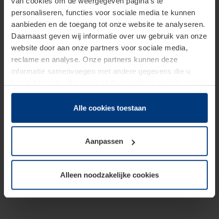
van cookies om de weergegeven pagina's te
personaliseren, functies voor sociale media te kunnen
aanbieden en de toegang tot onze website te analyseren.
Daarnaast geven wij informatie over uw gebruik van onze
website door aan onze partners voor sociale media,
reclame en analyse. Onze partners kunnen deze
informatie samenvoegen met andere gegevens die u
beschikbaar heeft gesteld of die zij tijdens gebruik van
hun diensten hebben verzameld.
Juridisch hebben wij het recht om cookies op uw
Alle cookies toestaan
computer te plaatsen wanneer dit voor de juiste werking
van deze pagina's absoluut vereist is. Voor alle andere
Aanpassen
soorten cookies is uw toestemming benodigd. Uw
toestemming kunt u op elk moment bij de uitleg van de
cookies op pagina
Privacyverklaring
op onze website
Alleen noodzakelijke cookies
wijzigen of herroepen.