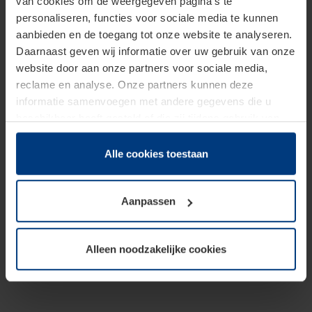
van cookies om de weergegeven pagina's te
personaliseren, functies voor sociale media te kunnen
aanbieden en de toegang tot onze website te analyseren.
Daarnaast geven wij informatie over uw gebruik van onze
website door aan onze partners voor sociale media,
reclame en analyse. Onze partners kunnen deze
informatie samenvoegen met andere gegevens die u
beschikbaar heeft gesteld of die zij tijdens gebruik van
hun diensten hebben verzameld.
Juridisch hebben wij het recht om cookies op uw
Alle cookies toestaan
computer te plaatsen wanneer dit voor de juiste werking
van deze pagina's absoluut vereist is. Voor alle andere
Aanpassen
soorten cookies is uw toestemming benodigd. Uw
toestemming kunt u op elk moment bij de uitleg van de
cookies op pagina
Privacyverklaring
op onze website
Alleen noodzakelijke cookies
wijzigen of herroepen.