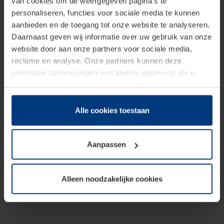
van cookies om de weergegeven pagina's te
personaliseren, functies voor sociale media te kunnen
aanbieden en de toegang tot onze website te analyseren.
Daarnaast geven wij informatie over uw gebruik van onze
website door aan onze partners voor sociale media,
reclame en analyse. Onze partners kunnen deze
informatie samenvoegen met andere gegevens die u
beschikbaar heeft gesteld of die zij tijdens gebruik van
hun diensten hebben verzameld.
Juridisch hebben wij het recht om cookies op uw
Alle cookies toestaan
computer te plaatsen wanneer dit voor de juiste werking
van deze pagina's absoluut vereist is. Voor alle andere
Aanpassen
soorten cookies is uw toestemming benodigd. Uw
toestemming kunt u op elk moment bij de uitleg van de
cookies op pagina
Privacyverklaring
op onze website
Alleen noodzakelijke cookies
wijzigen of herroepen.