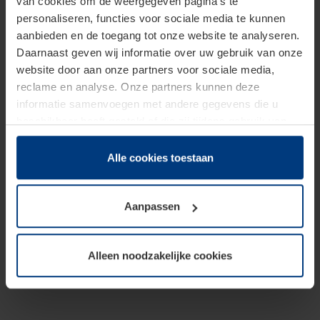
van cookies om de weergegeven pagina's te
personaliseren, functies voor sociale media te kunnen
aanbieden en de toegang tot onze website te analyseren.
Daarnaast geven wij informatie over uw gebruik van onze
website door aan onze partners voor sociale media,
reclame en analyse. Onze partners kunnen deze
informatie samenvoegen met andere gegevens die u
beschikbaar heeft gesteld of die zij tijdens gebruik van
hun diensten hebben verzameld.
Juridisch hebben wij het recht om cookies op uw
Alle cookies toestaan
computer te plaatsen wanneer dit voor de juiste werking
van deze pagina's absoluut vereist is. Voor alle andere
Aanpassen
soorten cookies is uw toestemming benodigd. Uw
toestemming kunt u op elk moment bij de uitleg van de
cookies op pagina
Privacyverklaring
op onze website
Alleen noodzakelijke cookies
wijzigen of herroepen.