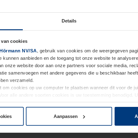
Details
 van cookies
Hörmann NV/SA
, gebruik van cookies om de weergegeven pagin
te kunnen aanbieden en de toegang tot onze website te analyser
van onze website door aan onze partners voor sociale media, re
tie samenvoegen met andere gegevens die u beschikbaar heeft ge
ebben verzameld.
ht om cookies op uw computer te plaatsen wanneer dit voor de j
. Voor alle andere soorten cookies is uw toestemming benodigd.
cookies op pagina
Privacyverklaring
op onze website wijzigen o
ookies
Aanpassen
A