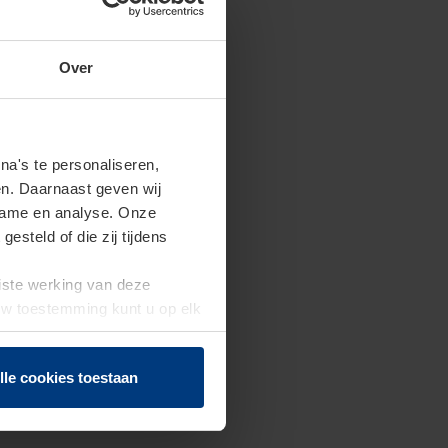
Over
a's te personaliseren,
en. Daarnaast geven wij
clame en analyse. Onze
steld of die zij tijdens
uiste werking van deze
 Uw toestemming kunt u op elk
f herroepen.
lle cookies toestaan