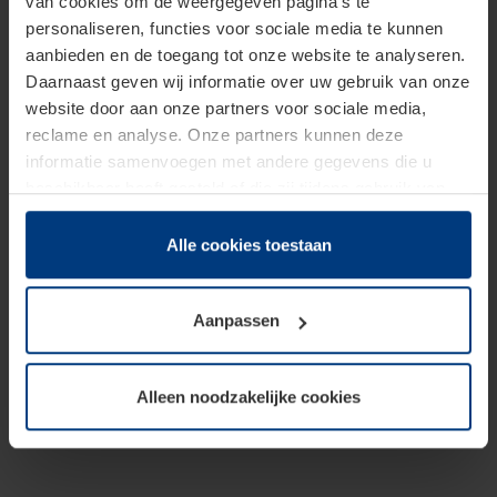
van cookies om de weergegeven pagina's te
personaliseren, functies voor sociale media te kunnen
aanbieden en de toegang tot onze website te analyseren.
Daarnaast geven wij informatie over uw gebruik van onze
website door aan onze partners voor sociale media,
reclame en analyse. Onze partners kunnen deze
informatie samenvoegen met andere gegevens die u
beschikbaar heeft gesteld of die zij tijdens gebruik van
hun diensten hebben verzameld.
Juridisch hebben wij het recht om cookies op uw
Alle cookies toestaan
computer te plaatsen wanneer dit voor de juiste werking
van deze pagina's absoluut vereist is. Voor alle andere
Aanpassen
soorten cookies is uw toestemming benodigd. Uw
toestemming kunt u op elk moment bij de uitleg van de
cookies op pagina
Privacyverklaring
op onze website
Alleen noodzakelijke cookies
wijzigen of herroepen.