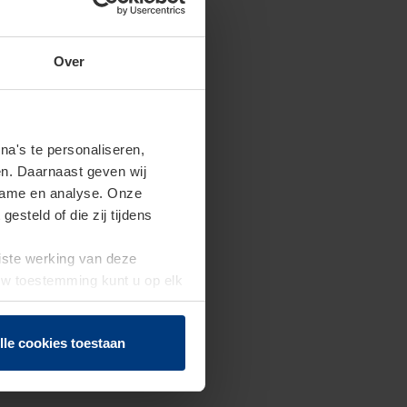
Over
a's te personaliseren,
en. Daarnaast geven wij
clame en analyse. Onze
steld of die zij tijdens
uiste werking van deze
 Uw toestemming kunt u op elk
f herroepen.
lle cookies toestaan