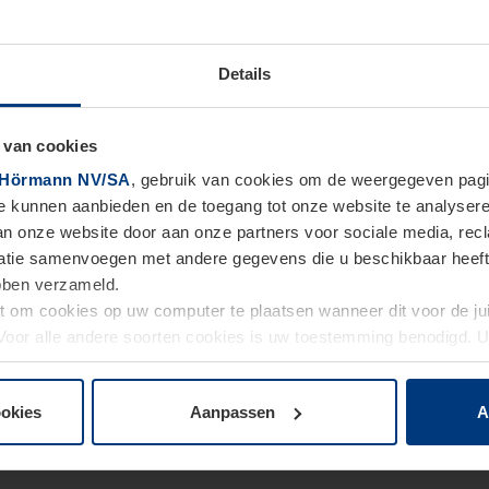
Details
 van cookies
Hörmann NV/SA
, gebruik van cookies om de weergegeven pagin
te kunnen aanbieden en de toegang tot onze website te analyser
van onze website door aan onze partners voor sociale media, re
tie samenvoegen met andere gegevens die u beschikbaar heeft ge
ebben verzameld.
ht om cookies op uw computer te plaatsen wanneer dit voor de j
. Voor alle andere soorten cookies is uw toestemming benodigd.
cookies op pagina
Privacyverklaring
op onze website wijzigen o
ookies
Aanpassen
A