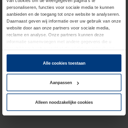
van cookies om de weergegeven pagina's te
personaliseren, functies voor sociale media te kunnen
aanbieden en de toegang tot onze website te analyseren.
Daarnaast geven wij informatie over uw gebruik van onze
website door aan onze partners voor sociale media,
reclame en analyse. Onze partners kunnen deze
informatie samenvoegen met andere gegevens die u
beschikbaar heeft gesteld of die zij tijdens gebruik van
hun diensten hebben verzameld.
Juridisch hebben wij het recht om cookies op uw
Alle cookies toestaan
computer te plaatsen wanneer dit voor de juiste werking
van deze pagina's absoluut vereist is. Voor alle andere
Aanpassen
soorten cookies is uw toestemming benodigd. Uw
toestemming kunt u op elk moment bij de uitleg van de
cookies op pagina
Privacyverklaring
op onze website
Alleen noodzakelijke cookies
wijzigen of herroepen.